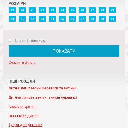
РОЗМІРИ
19
20
21
22
23
24
25
26
27
28
29
30
31
32
33
34
35
36
37
38
39
40
Тільки зі знижкою
ПОКАЗАТИ
Очистити фільтр
ІНШІ РОЗДІЛИ
Дитячі демісезонні черевики та ботінки
Дитяче зимове взуття, зимові черевики
Кросівки дитячі
Босоніжки дитячі
Туфлі для дівчинки