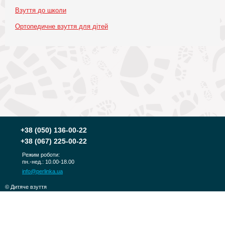
Взуття до школи
Ортопедичне взуття для дітей
+38
(050) 136-00-22
+38
(067) 225-00-22
Режим роботи:
пн.-нед.: 10.00-18.00
info@perlinka.ua
© Дитяче взуття
PERLINKA 2010-2026