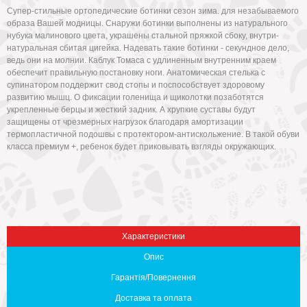
Супер-стильные ортопедические ботинки сезон зима. для незабываемого
образа Вашей модницы. Снаружи ботинки выполнены из натурального
нубука малинового цвета, украшены стальной пряжкой сбоку, внутри-
натуральная сбитая цигейка. Надевать такие ботинки - секундное дело,
ведь они на молнии. Каблук Томаса с удлиненным внутренним краем
обеспечит правильную постановку ноги. Анатомическая стелька с
супинатором поддержит свод стопы и поспособствует здоровому
развитию мышц. О фиксации голенища и щиколотки позаботятся
укрепленные берцы и жесткий задник. А хрупкие суставы будут
защищены от чрезмерных нагрузок благодаря амортизации
термопластичной подошвы с протектором-антискольжение. В такой обуви
Вниз
класса премиум +, ребенок будет приковывать взгляды окружающих.
Характеристики
Опис
Гарантія/Повернення
Доставка та оплата