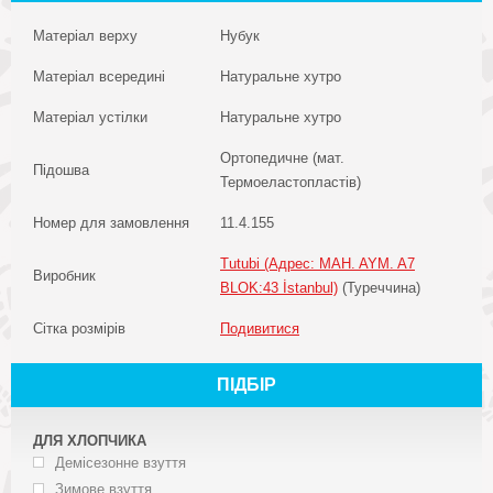
Матеріал верху
Нубук
Матеріал всередині
Натуральне хутро
Матеріал устілки
Натуральне хутро
Ортопедичне (мат.
Підошва
Термоеластопластів)
Номер для замовлення
11.4.155
Tutubi (Адрес: MAH. AYM. A7
Виробник
BLOK:43 İstanbul)
(Туреччина)
Сітка розмірів
Подивитися
ПІДБІР
ДЛЯ ХЛОПЧИКА
Демісезонне взуття
Зимове взуття