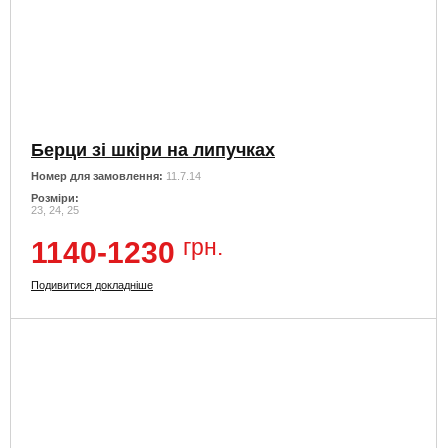
Берци зі шкіри на липучках
Номер для замовлення:
11.7.14
Розміри:
23, 24, 25
грн.
1140-1230
Подивитися докладніше