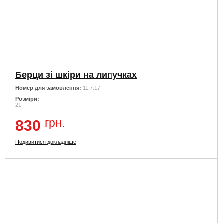
Берци зі шкіри на липучках
Номер для замовлення:
11.7.17
Розміри:
21
грн.
830
Подивитися докладніше