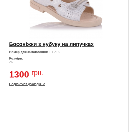
Босоніжки з нубуку на липучках
Номер для замовлення:
1.1.216
Розміри:
26
грн.
1300
Подивитися докладніше