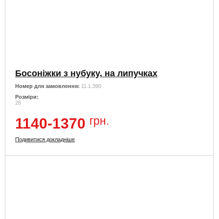
Босоніжки з нубуку, на липучках
Номер для замовлення:
11.1.390
Розміри:
26
грн.
1140-1370
Подивитися докладніше