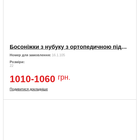
Босоніжки з нубуку з ортопедичною підошвою
Номер для замовлення:
16.1.105
Розміри:
22
грн.
1010-1060
Подивитися докладніше