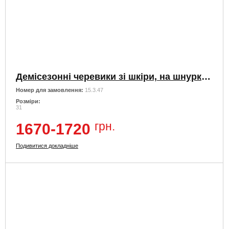
Демісезонні черевики зі шкіри, на шнурках і на змійці
Номер для замовлення:
15.3.47
Розміри:
31
грн.
1670-1720
Подивитися докладніше