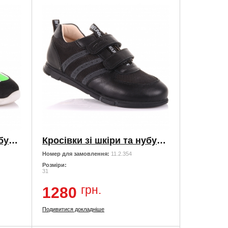
Кросівки зі шкіри та нубуку з яскравими елементами
Кросівки зі шкіри та нубуку на липучках
Номер для замовлення:
11.2.354
Розміри:
31
грн.
1280
Подивитися докладніше