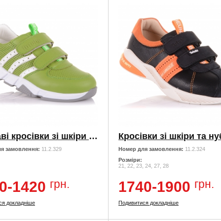
Яскраві кросівки зі шкіри на липучках
я замовлення:
11.2.329
Номер для замовлення:
11.2.324
Розміри:
21, 22, 23, 24, 27, 28
грн.
грн.
0-1420
1740-1900
ся докладніше
Подивитися докладніше