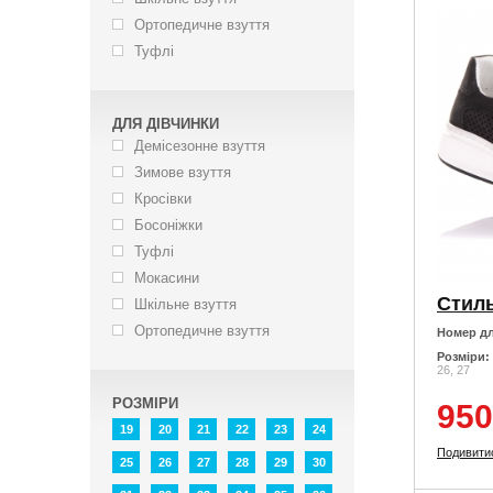
Ортопедичне взуття
Туфлі
ДЛЯ ДІВЧИНКИ
Демісезонне взуття
Зимове взуття
Кросівки
Босоніжки
Туфлі
Мокасини
Шкільне взуття
Ортопедичне взуття
Номер дл
Розміри:
26, 27
РОЗМІРИ
950
19
20
21
22
23
24
Подивити
25
26
27
28
29
30