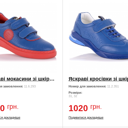
Яскраві мокасини зі шкіри на липучках
я замовлення:
11.6.293
Номер для замовлення:
11.2.351
Розміри:
31, 32
грн.
грн.
0
1020
ся докладніше
Подивитися докладніше