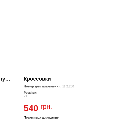
Шкіряні кросівки на липучках в школу
Кроссовки
Номер для замовлення:
11.2.230
Розміри:
21
грн.
540
Подивитися докладніше