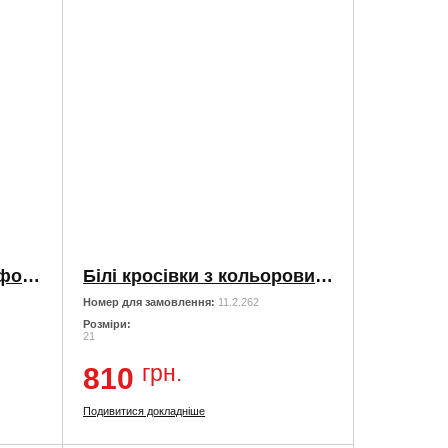
Шкіряні кросівки з перфорацією
Білі кросівки з кольоровими вставками
Номер для замовлення:
11.2.262
Розміри:
21
грн.
810
Подивитися докладніше