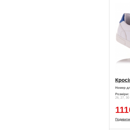
Номер дл
Розміри:
26, 27, 30
111
Подивити