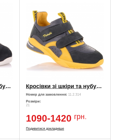
Кросівки зі шкіри та нубуку з яскравими елементами
Кросівки зі шкіри та нубуку з яскравими елементами
Номер для замовлення:
11.2.314
Розміри:
21
грн.
1090-1420
Подивитися докладніше