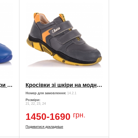
Яскраві кросівки зі шкіри на липучках
Кросівки зі шкіри на модній яскравою підошві
Номер для замовлення:
14.2.1
Розміри:
21, 22, 23, 24
грн.
1450-1690
Подивитися докладніше