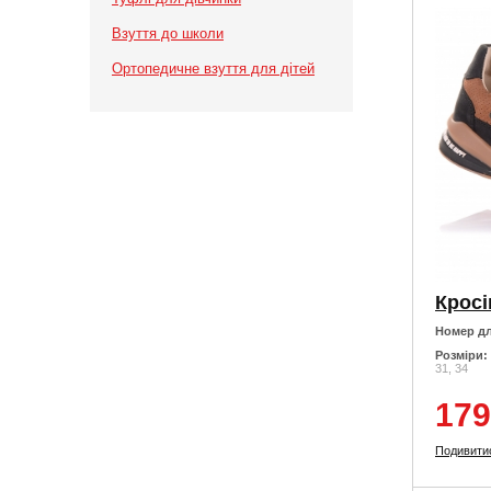
Взуття до школи
Ортопедичне взуття для дітей
Номер дл
Розміри:
31, 34
179
Подивити