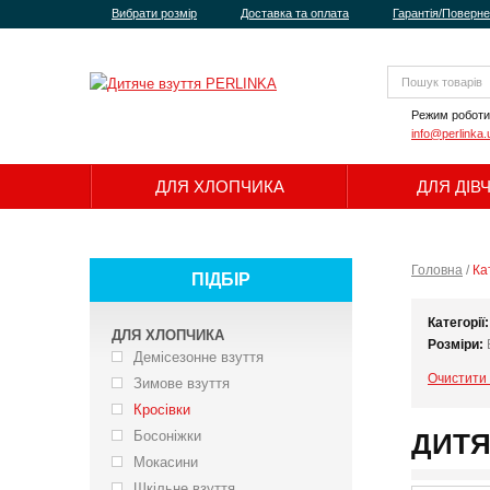
Вибрати розмір
Доставка та оплата
Гарантія/Поверн
Режим роботи
info@perlinka.
ДЛЯ ХЛОПЧИКА
ДЛЯ ДІВ
Головна
/
Ка
ПІДБІР
Категорії
ДЛЯ ХЛОПЧИКА
Розміри:
Демісезонне взуття
Очистити 
Зимове взуття
Кросівки
Босоніжки
ДИТЯ
Мокасини
Шкільне взуття