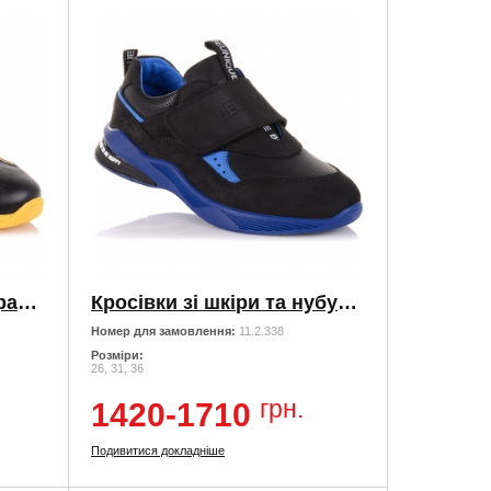
Кросівки зі шкіри з яскравими елементами
Кросівки зі шкіри та нубуку на широкій липучці
Номер для замовлення:
11.2.338
Розміри:
26, 31, 36
грн.
1420-1710
Подивитися докладніше