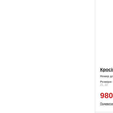
Номер дл
Розміри:
21, 22
980
Подивити