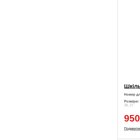
Номер дл
Розміри:
26, 27
950
Подивити