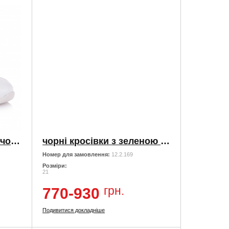
Шкіряні білі кросівки з чорною вставкою
чорні кросівки з зеленою підошвою
Номер для замовлення:
12.2.169
Розміри:
21
грн.
770-930
Подивитися докладніше