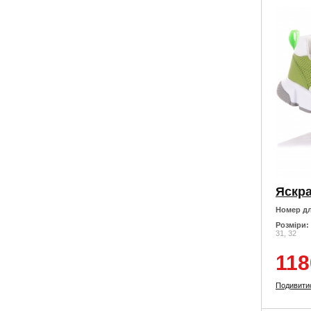
Номер дл
Розміри:
31, 32
118
Подивити