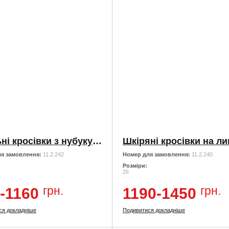
Шкільні кросівки з нубуку та шкіри
я замовлення:
11.2.242
Номер для замовлення:
11.2.240
Розміри:
26
грн.
грн.
-1160
1190-1450
ся докладніше
Подивитися докладніше