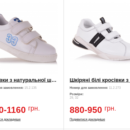
Кросівки з натуральної шкіри
я замовлення:
15.2.135
Номер для замовлення:
11.2.273
Розміри:
29, 32
грн.
грн.
0-1160
880-950
ся докладніше
Подивитися докладніше