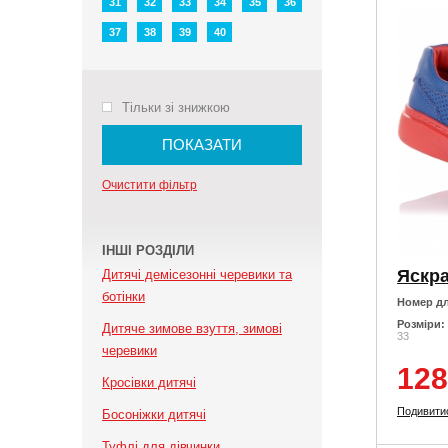
31
32
33
34
35
36
37
38
39
40
Тільки зі знижкою
ПОКАЗАТИ
Очистити фільтр
ІНШІ РОЗДІЛИ
Дитячі демісезонні черевики та
ботінки
Номер дл
Розміри:
Дитяче зимове взуття, зимові
33
черевики
128
Кросівки дитячі
Подивити
Босоніжки дитячі
Туфлі для дівчинки