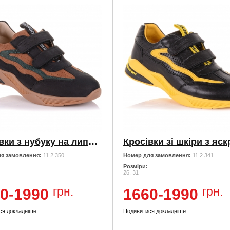
Кросівки з нубуку на липучках
я замовлення:
11.2.350
Номер для замовлення:
11.2.341
Розміри:
26, 31
грн.
грн.
0-1990
1660-1990
ся докладніше
Подивитися докладніше