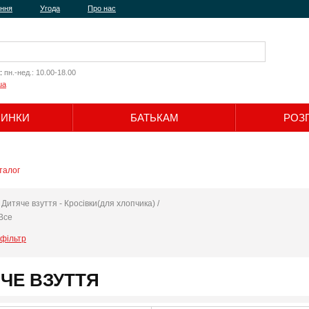
ення
Угода
Про нас
:
пн.-нед.: 10.00-18.00
ua
ЧИНКИ
БАТЬКАМ
РОЗ
Шукати
талог
:
Дитяче взуття - Кросівки(для хлопчика) /
Все
фільтр
ЧЕ ВЗУТТЯ