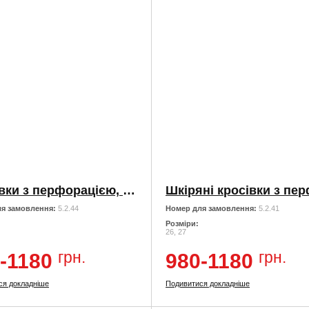
Кросівки з перфорацією, на липучках
я замовлення:
5.2.44
Номер для замовлення:
5.2.41
Розміри:
26, 27
грн.
грн.
-1180
980-1180
ся докладніше
Подивитися докладніше