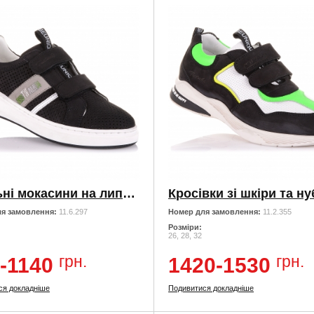
Стильні мокасини на липучках
я замовлення:
11.6.297
Номер для замовлення:
11.2.355
Розміри:
26, 28, 32
грн.
грн.
-1140
1420-1530
ся докладніше
Подивитися докладніше